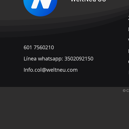
601 7560210
​Línea whatsapp: 3502092150
Info.col@weltneu.com
© C