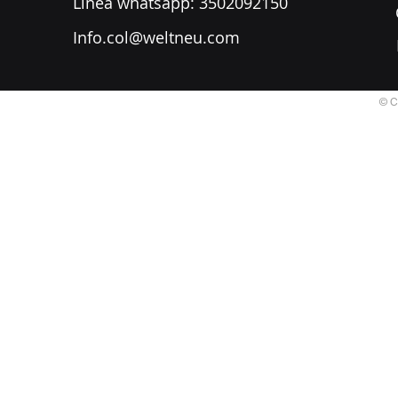
​Línea whatsapp: 3502092150
Info.col@weltneu.com
© C