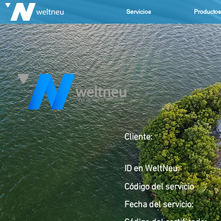
Servicios
Productos
Cliente:
ID en WeltNeu:
Código del servicio
Fecha del servicio
: