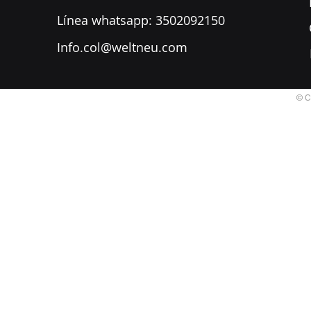
​Línea whatsapp: 3502092150
Info.col@weltneu.com
© C