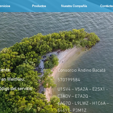
ervicios
Productos
Nuestra Compañía
Contácta
liente:
Consorcio Andino Bacatá
D en WeltNeu:
570199584
ódigo del servicio
U1SV4 – V5A2A – E2SX1 -
C3ADV – E7A2Q -
6AG7D - L9LWZ - H1C6A –
E46Y1- P3M1Z