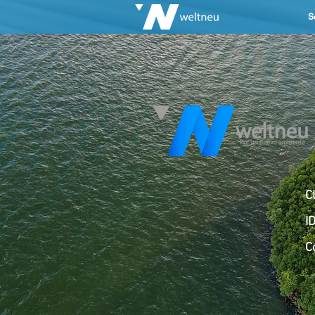
S
C
I
C