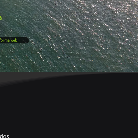
6
aforma web
ados