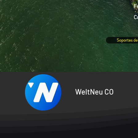
F
C
Soportes de
WeltNeu CO