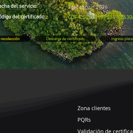
echa del servicio
:
26. Februar 2026
ódigo del
certificado:
CDF-CS0570199584-FE630
 recolección
Descarga de certificado
Ingreso plat
Zona clientes
PQRs
Validación
de certific