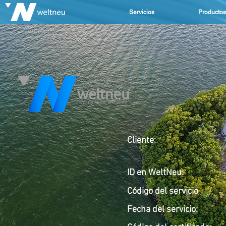
Servicios
Productos
Cliente:
ID en WeltNeu:
Código del servicio
Fecha del servicio
: