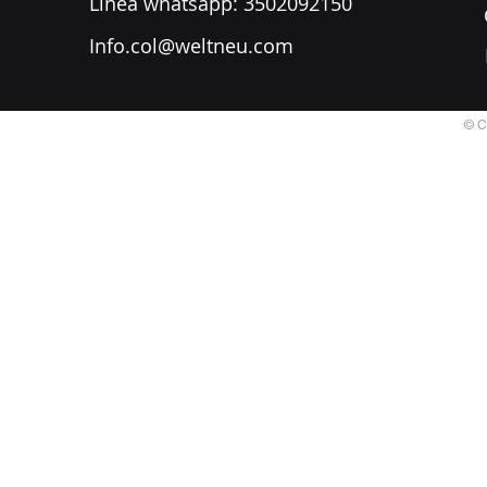
​Línea whatsapp: 3502092150
Info.col@weltneu.com
© C