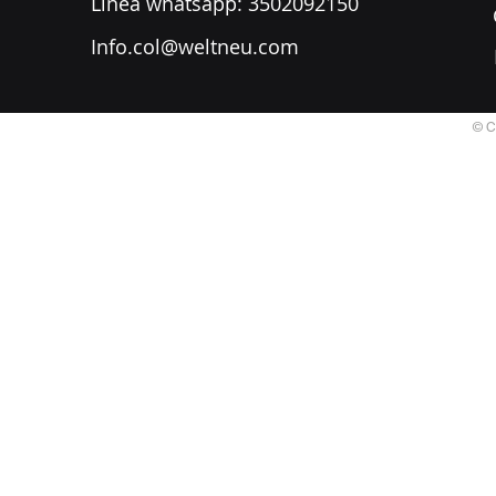
​Línea whatsapp: 3502092150
Info.col@weltneu.com
© C