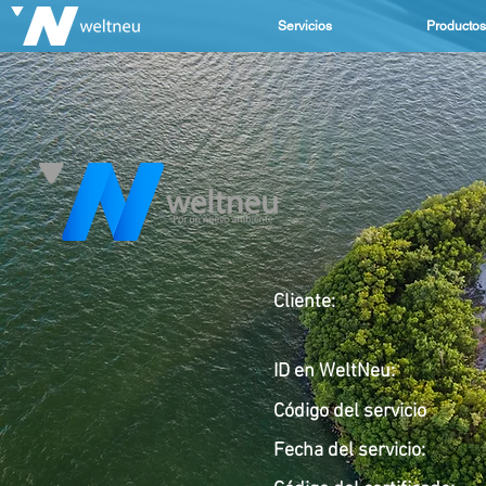
Servicios
Productos
Cliente:
ID en WeltNeu:
Código del servicio
Fecha del servicio
: