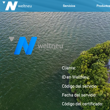
Servicios
Productos
Cliente:
ID en WeltNeu:
Código del servicio
Fecha del servicio
:
Código del
certificado: