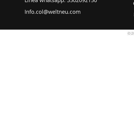
​Línea whatsapp: 3502092150
Info.col@weltneu.com
© 2