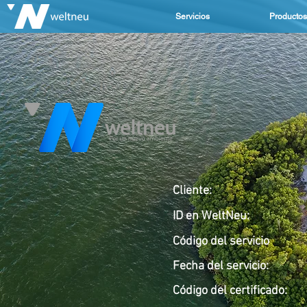
Servicios
Productos
Cliente:
ID en WeltNeu:
Código del servicio
Fecha del servicio
:
Código del
certificado: