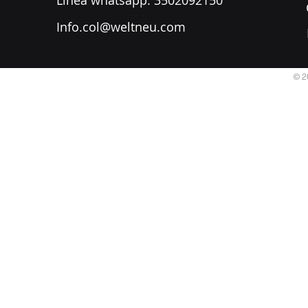
​Línea whatsapp: 3502092150
Info.col@weltneu.com
© 2