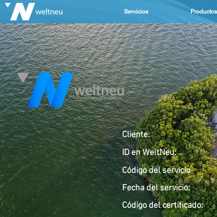
Servicios
Productos
Cliente:
ID en WeltNeu:
Código del servicio
Fecha del servicio
:
Código del
certificado: