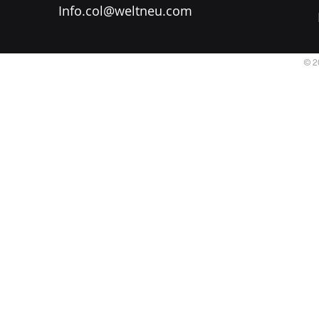
Info.col@weltneu.com
© 2